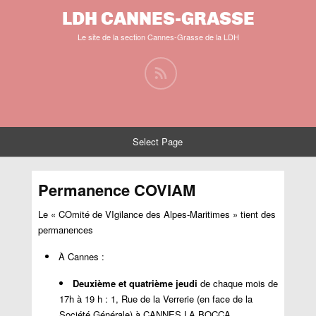
LDH CANNES-GRASSE
Le site de la section Cannes-Grasse de la LDH
Select Page
Permanence COVIAM
Le « COmité de VIgilance des Alpes-Maritimes » tient des
permanences
À Cannes :
Deuxième et quatrième jeudi
de chaque mois de
17h à 19 h : 1, Rue de la Verrerie (en face de la
Société Générale) à CANNES LA BOCCA.