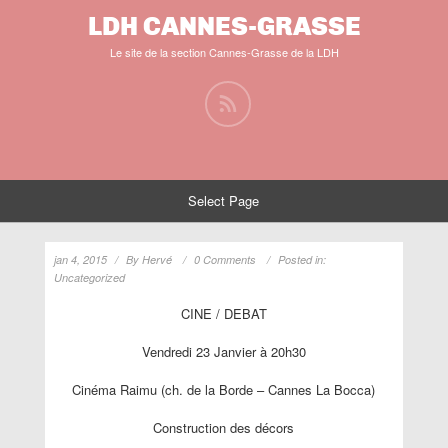
LDH CANNES-GRASSE
Le site de la section Cannes-Grasse de la LDH
Select Page
jan 4, 2015
By
Hervé
0 Comments
Posted in:
Uncategorized
CINE / DEBAT
Vendredi 23 Janvier à 20h30
Cinéma Raimu (ch. de la Borde – Cannes La Bocca)
Construction des décors